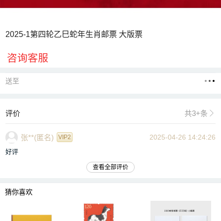
2025-1第四轮乙巳蛇年生肖邮票 大版票
咨询客服
送至
评价
共3+条

张**(匿名)
2025-04-26 14:24:26
VIP2
好评
查看全部评价
猜你喜欢